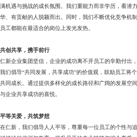
满机遇与挑战的成长氛围。我们重能力而非学历，看潜
华、有贡献的人脱颖而出。同时，我们不断优化竞争机
员工都能在最适合的岗位上发光发热。
共创共享，携手前行
仁新企业集团坚信，企业的成功离不开员工的辛勤付出
我们倡导“共同发展，共享成功”的价值观，鼓励员工将
共同成长。通过提供多样化的成长路径和广阔的发展空
与企业共享成功的喜悦。
平等关爱，共筑梦想
在仁新，我们倡导人人平等，尊重每一位员工的个性与