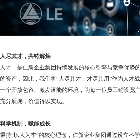
人尽其才，共铸辉煌
人才，是仁新企业集团持续发展的核心引擎与竞争优势
的资产，因此，我们将“人尽其才，才尽其用”作为人才
一个开放包容、激发潜能的环境，为每一位员工铺设宽
充分展现，价值得以实现。
科学机制，赋能成长
秉持“以人为本”的核心理念，仁新企业集团通过设立科