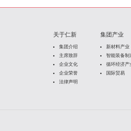
关于仁新
集团产业
集团介绍
新材料产业
主席致辞
智能装备制
企业文化
循环经济产
企业荣誉
国际贸易
法律声明