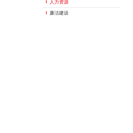
人力资源
廉洁建设