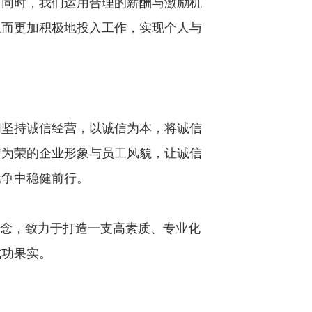
。同时，我们运用合理的薪酬与激励机
从而更加积极地投入工作，实现个人与
们坚持诚信经营，以诚信为本，将诚信
信为荣的企业形象与员工风貌，让诚信
竞争中稳健前行。
理念，致力于打造一支高素质、专业化
成功果实。