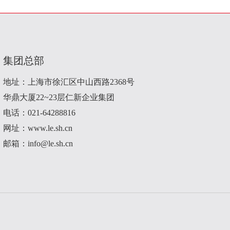
集团总部
地址：上海市徐汇区中山西路2368号
华鼎大厦22~23层仁新企业集团
电话：021-64288816
网址：www.le.sh.cn
邮箱：info@le.sh.cn