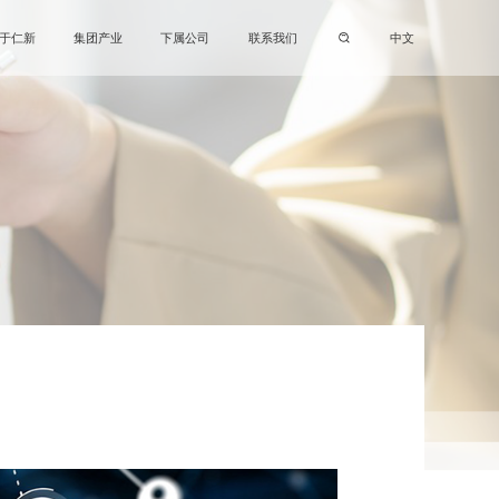
中文
于仁新
集团产业
下属公司
联系我们